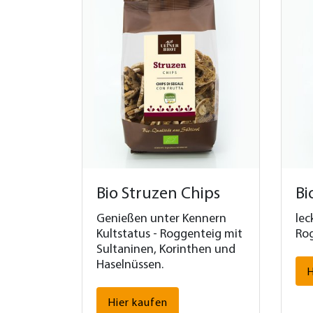
Bio Struzen Chips
Bi
Genießen unter Kennern
lec
Kultstatus - Roggenteig mit
Rog
Sultaninen, Korinthen und
Haselnüssen.
H
Hier kaufen