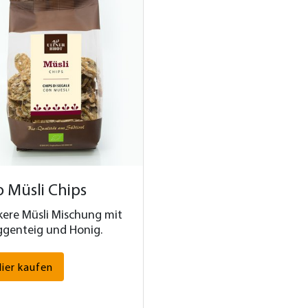
o Müsli Chips
kere Müsli Mischung mit
genteig und Honig.
ier kaufen